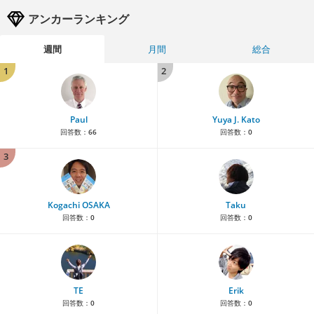
アンカーランキング
週間
月間
総合
1
2
Paul
Yuya J. Kato
回答数：
66
回答数：
0
3
Kogachi OSAKA
Taku
回答数：
0
回答数：
0
TE
Erik
回答数：
0
回答数：
0