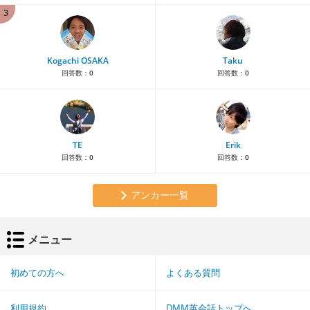
3
Kogachi OSAKA
Taku
回答数：
0
回答数：
0
TE
Erik
回答数：
0
回答数：
0
アンカー一覧
メニュー
初めての方へ
よくある質問
利用規約
DMM英会話トップへ