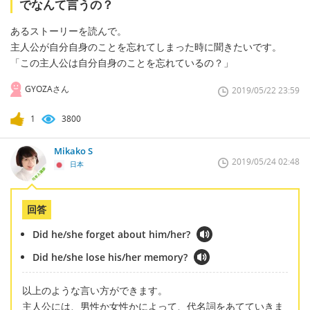
でなんて言うの？
あるストーリーを読んで。
主人公が自分自身のことを忘れてしまった時に聞きたいです。
「この主人公は自分自身のことを忘れているの？」
GYOZAさん
2019/05/22 23:59
1
3800
Mikako S
2019/05/24 02:48
日本
回答
Did he/she forget about him/her?
Did he/she lose his/her memory?
以上のような言い方ができます。
主人公には、男性か女性かによって、代名詞をあてていきま