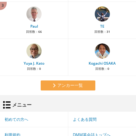
3
Paul
TE
回答数：
66
回答数：
31
Yuya J. Kato
Kogachi OSAKA
回答数：
0
回答数：
0
アンカー一覧
メニュー
初めての方へ
よくある質問
利用規約
DMM英会話トップへ