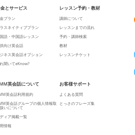
料金とサービス
レッスン予約・教材
金プラン
講師について
ラスネイティブプラン
レッスンまでの流れ
国語・中国語レッスン
予約・講師検索
供向け英会話
教材
ジネス英会話オプション
レッスンチケット
れ聞いてeKnow?
DMM英会話について
お客様サポート
MM英会話利用規約
よくある質問
MM英会話グループの個人情報取
とっさのフレーズ集
扱いについて
ディア掲載一覧
用情報