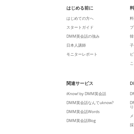
はじめる前に
はじめての方へ
料
スタートガイド
プ
DMM英会話の強み
韓
日本人講師
子
モニターレポート
ビ
こ
関連サービス
iKnow! by DMM英会話
D
DMM英会話なんてuknow?
D
り
DMM英会話Words
メ
DMM英会話Blog
採