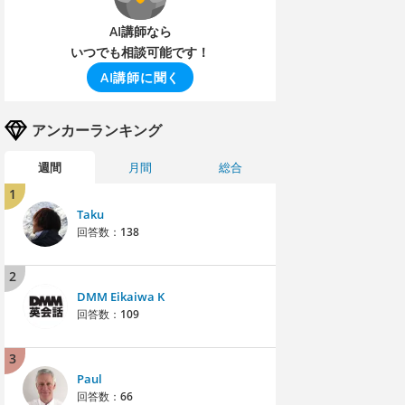
AI講師なら
いつでも相談可能です！
AI講師に聞く
アンカーランキング
週間
月間
総合
1
Taku
回答数：
138
2
DMM Eikaiwa K
回答数：
109
3
Paul
回答数：
66