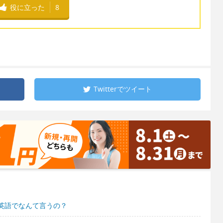
役に立った
8
Twitterで
ツイート
英語でなんて言うの？