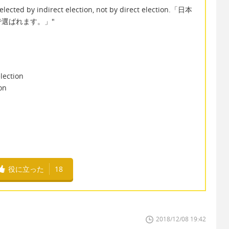
lected by indirect election, not by direct election.「日本
選ばれます。」"
ection
on
役に立った
18
2018/12/08 19:42