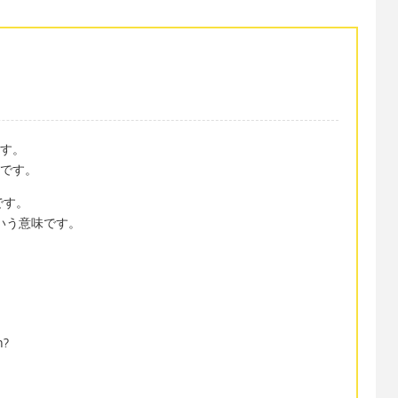
ます。
詞です。
形です。
という意味です。
n?
.