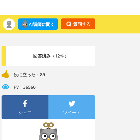
質問する
AI講師に聞く
回答済み
（12件）
役に立った：
89
PV：
36560
シェア
ツイート