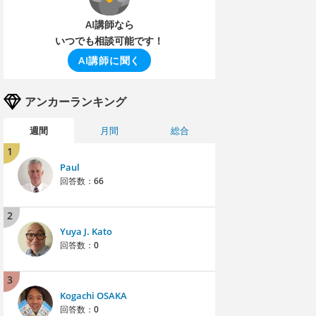
AI講師なら
いつでも相談可能です！
AI講師に聞く
アンカーランキング
週間
月間
総合
1
Paul
回答数：
66
2
Yuya J. Kato
回答数：
0
3
Kogachi OSAKA
回答数：
0