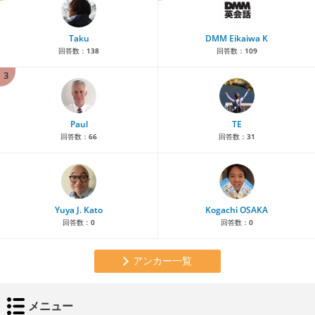
Taku
DMM Eikaiwa K
回答数：
138
回答数：
109
3
Paul
TE
回答数：
66
回答数：
31
Yuya J. Kato
Kogachi OSAKA
回答数：
0
回答数：
0
アンカー一覧
メニュー