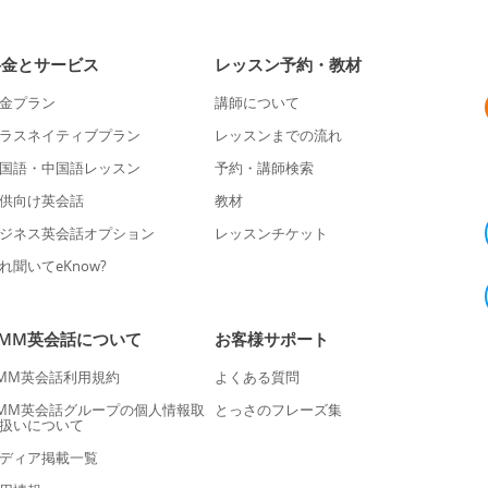
料金とサービス
レッスン予約・教材
金プラン
講師について
ラスネイティブプラン
レッスンまでの流れ
国語・中国語レッスン
予約・講師検索
供向け英会話
教材
ジネス英会話オプション
レッスンチケット
れ聞いてeKnow?
DMM英会話について
お客様サポート
MM英会話利用規約
よくある質問
MM英会話グループの個人情報取
とっさのフレーズ集
扱いについて
ディア掲載一覧