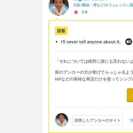
大阪 (難波・堺など)カフェレッスン
日本
回答
I'll never tell anyone about it.
「それについては絶対に誰にも言わない
前のアンカーの方が挙げてらっしゃるよ
tellなどの単純な単語だけを使ってシンプ
回答したアンカーのサイト
「大