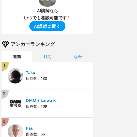
AI講師なら
いつでも相談可能です！
AI講師に聞く
アンカーランキング
週間
月間
総合
1
Taku
回答数：
138
2
DMM Eikaiwa K
回答数：
109
3
Paul
回答数：
66