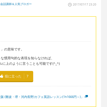
英会話講師＆人気ブロガー
2017/07/17 23:20
よ」の意味です。
うな慣用句的な表現を知らなければ、
ルに上のように言うことも可能です(^_^)
役に立った
7
阪 (難波・堺・河内長野)カフェ英語レッスン(1h1666円～)」