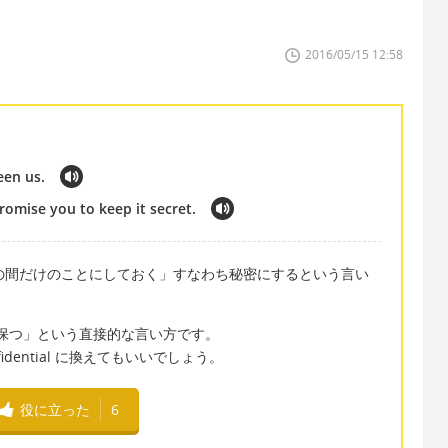
2016/05/15 12:58
ween us.
promise you to keep it secret.
usで「私たちの間だけのことにしておく」すなわち秘密にするという言い
を秘密に保つ」という直接的な言い方です。
idential に換えてもいいでしょう。
役に立った
6