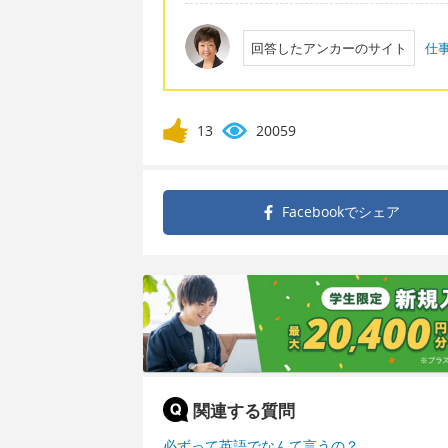
回答したアンカーのサイト
仕
13
20059
Facebookで
シェア
関連する質問
必ずって英語でなんて言うの？