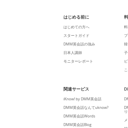
はじめる前に
はじめての方へ
料
スタートガイド
プ
DMM英会話の強み
韓
日本人講師
子
モニターレポート
ビ
こ
関連サービス
iKnow! by DMM英会話
D
DMM英会話なんてuknow?
D
り
DMM英会話Words
メ
DMM英会話Blog