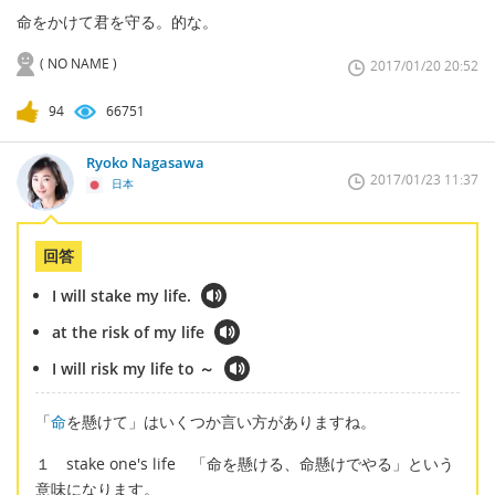
命をかけて君を守る。的な。
( NO NAME )
2017/01/20 20:52
94
66751
Ryoko Nagasawa
2017/01/23 11:37
日本
回答
I will stake my life.
at the risk of my life
I will risk my life to ～
「
命
を懸けて」はいくつか言い方がありますね。
１ stake one's life 「命を懸ける、命懸けでやる」という
意味になります。