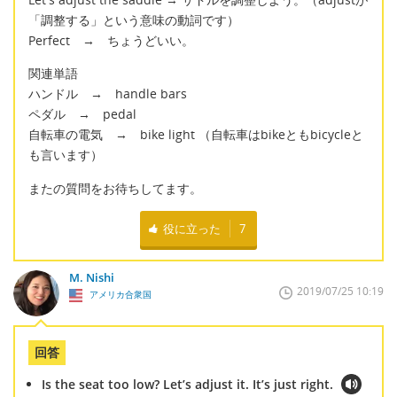
「調整する」という意味の動詞です）
Perfect → ちょうどいい。
関連単語
ハンドル → handle bars
ペダル → pedal
自転車の電気 → bike light （自転車はbikeともbicycleと
も言います）
またの質問をお待ちしてます。
役に立った
7
M. Nishi
2019/07/25 10:19
アメリカ合衆国
回答
Is the seat too low? Let’s adjust it. It’s just right.