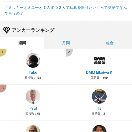
「ミッキーとミニーと１人ずつ２人で写真を撮りたい」って英語でなん
て言うの？
アンカーランキング
週間
月間
総合
1
2
Taku
DMM Eikaiwa K
回答数：
138
回答数：
109
3
Paul
TE
回答数：
66
回答数：
31