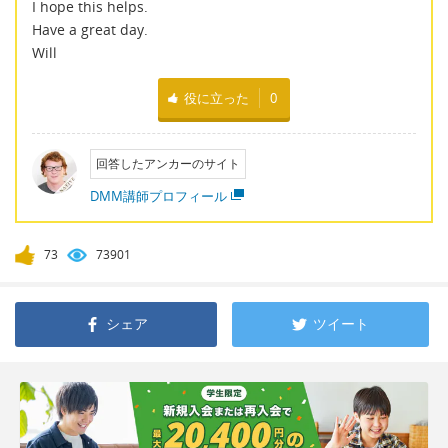
I hope this helps.
Have a great day.
Will
役に立った
0
回答したアンカーのサイト
DMM講師プロフィール
73
73901
シェア
ツイート