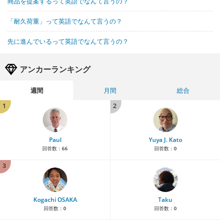
商品を提案するって英語でなんて言うの？
「耐久荷重」って英語でなんて言うの？
先に進んでいるって英語でなんて言うの？
アンカーランキング
週間
月間
総合
1
2
Paul
Yuya J. Kato
回答数：
66
回答数：
0
3
Kogachi OSAKA
Taku
回答数：
0
回答数：
0