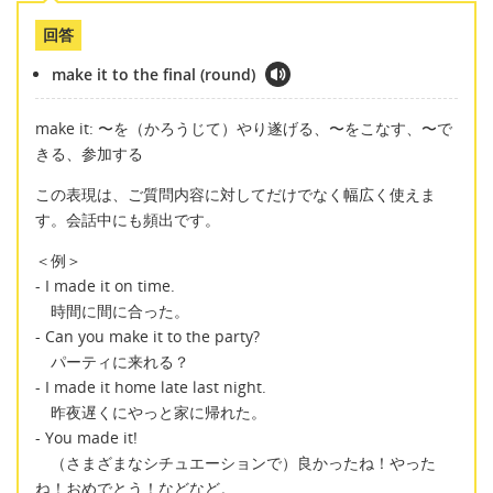
回答
make it to the final (round)
make it: 〜を（かろうじて）やり遂げる、〜をこなす、〜で
きる、参加する
この表現は、ご質問内容に対してだけでなく幅広く使えま
す。会話中にも頻出です。
＜例＞
- I made it on time.
時間に間に合った。
- Can you make it to the party?
パーティに来れる？
- I made it home late last night.
昨夜遅くにやっと家に帰れた。
- You made it!
（さまざまなシチュエーションで）良かったね！やった
ね！おめでとう！などなど。