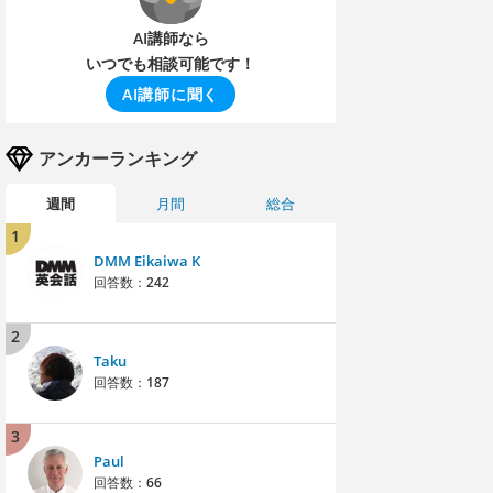
AI講師なら
いつでも相談可能です！
AI講師に聞く
アンカーランキング
週間
月間
総合
1
DMM Eikaiwa K
回答数：
242
2
Taku
回答数：
187
3
Paul
回答数：
66