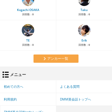
Kogachi OSAKA
Taku
回答数：
0
回答数：
0
TE
Erik
回答数：
0
回答数：
0
アンカー一覧
メニュー
初めての方へ
よくある質問
利用規約
DMM英会話トップへ
DMM英会話Wordsトップへ