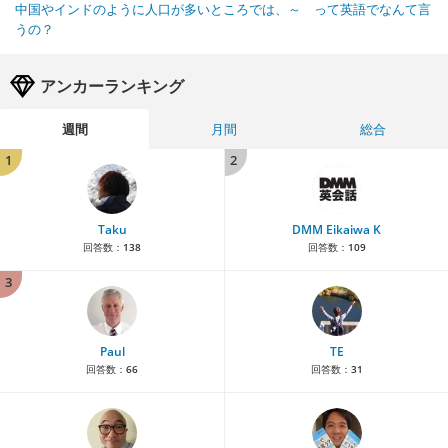
中国やインドのように人口が多いところでは、～ って英語でなんて言
うの？
アンカーランキング
週間
月間
総合
1
2
Taku
DMM Eikaiwa K
回答数：
138
回答数：
109
3
Paul
TE
回答数：
66
回答数：
31