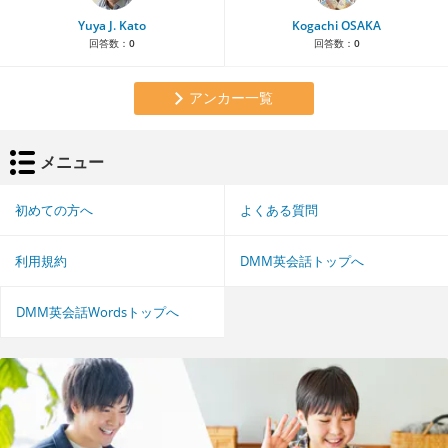
Yuya J. Kato
Kogachi OSAKA
回答数：
0
回答数：
0
アンカー一覧
メニュー
初めての方へ
よくある質問
利用規約
DMM英会話トップへ
DMM英会話Wordsトップへ