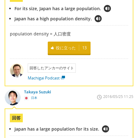
For its size, Japan has a large population.
Japan has a high population density.
population density = 人口密度
役に立った
13
回答したアンカーのサイト
Machigai Podcast
Takaya Suzuki
2016/05/25 11:25
日本
回答
Japan has a large population for its size.