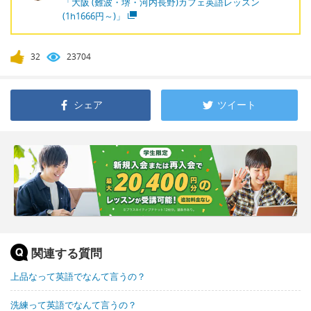
「大阪 (難波・堺・河内長野)カフェ英語レッスン
(1h1666円～)」
32
23704
シェア
ツイート
関連する質問
上品なって英語でなんて言うの？
洗練って英語でなんて言うの？