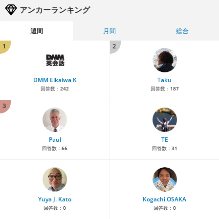
アンカーランキング
週間
月間
総合
1
2
DMM Eikaiwa K
Taku
回答数：
242
回答数：
187
3
Paul
TE
回答数：
66
回答数：
31
Yuya J. Kato
Kogachi OSAKA
回答数：
0
回答数：
0