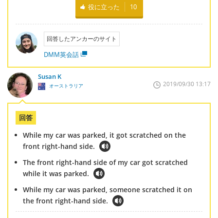
役に立った
10
回答したアンカーのサイト
DMM英会話
Susan K
2019/09/30 13:17
オーストラリア
回答
While my car was parked, it got scratched on the
front right-hand side.
The front right-hand side of my car got scratched
while it was parked.
While my car was parked, someone scratched it on
the front right-hand side.