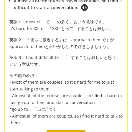
Almost all of the tourists travel as couples, so I find it
difficult to start a conversation.
英訳１：most of ...で「…の多く」という意味です。
it's hard for XX to ...「XXにとって…することは難しい」
英訳２：「彼らに接近する」は、approach themですが、
approach to themと言いがちなので注意しましょう。
英訳３：find it difficult to ...「…することは難しいと思う」
という意味です。
その他の表現：
- Most of them are couples, so it's hard for me to just
start talking to them.
- Almost all of the tourists are couples, so I find it hard to
just go up to them and start a conversation.
*go up to ...「…に近づく」
- Almost all of them are couples, so I find it hard to talk to
them.