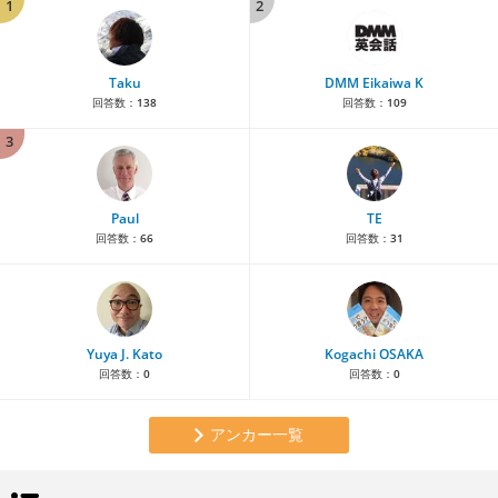
1
2
Taku
DMM Eikaiwa K
回答数：
138
回答数：
109
3
Paul
TE
回答数：
66
回答数：
31
Yuya J. Kato
Kogachi OSAKA
回答数：
0
回答数：
0
アンカー一覧