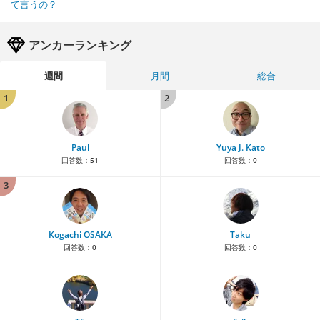
て言うの？
アンカーランキング
週間
月間
総合
1
2
Paul
Yuya J. Kato
回答数：
51
回答数：
0
3
Kogachi OSAKA
Taku
回答数：
0
回答数：
0