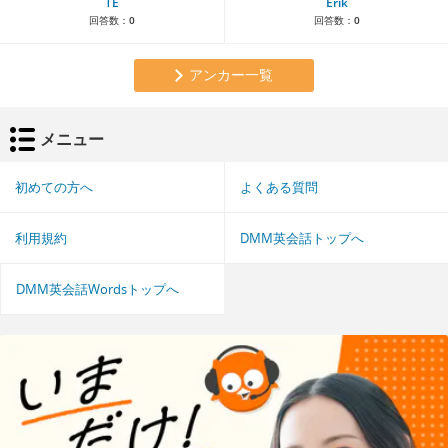
TE
Erik
回答数：
0
回答数：
0
アンカー一覧
メニュー
初めての方へ
よくある質問
利用規約
DMM英会話トップへ
DMM英会話Wordsトップへ