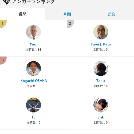
アンカーランキング
週間
月間
総合
1
2
Paul
Yuya J. Kato
回答数：
66
回答数：
0
3
Kogachi OSAKA
Taku
回答数：
0
回答数：
0
TE
Erik
回答数：
0
回答数：
0