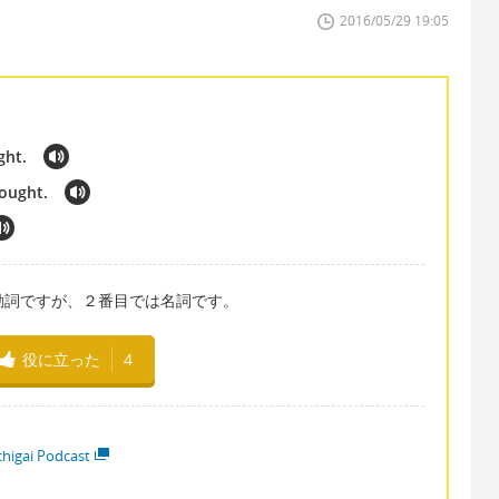
2016/05/29 19:05
ght.
hought.
」は動詞ですが、２番目では名詞です。
役に立った
4
higai Podcast