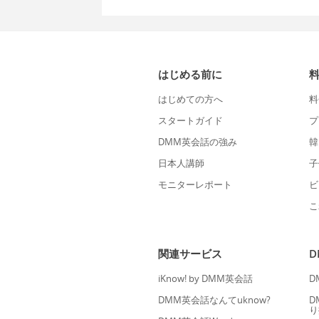
はじめる前に
はじめての方へ
料
スタートガイド
プ
DMM英会話の強み
韓
日本人講師
子
モニターレポート
ビ
こ
関連サービス
iKnow! by DMM英会話
D
DMM英会話なんてuknow?
D
り