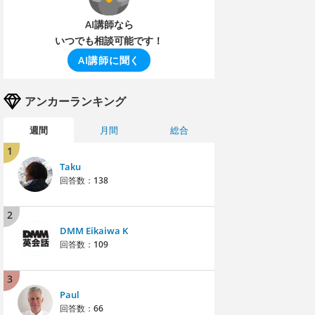
AI講師なら
いつでも相談可能です！
AI講師に聞く
アンカーランキング
週間
月間
総合
1
Taku
回答数：
138
2
DMM Eikaiwa K
回答数：
109
3
Paul
回答数：
66