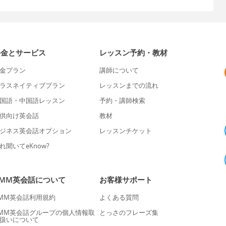
料金とサービス
レッスン予約・教材
金プラン
講師について
ラスネイティブプラン
レッスンまでの流れ
国語・中国語レッスン
予約・講師検索
供向け英会話
教材
ジネス英会話オプション
レッスンチケット
れ聞いてeKnow?
DMM英会話について
お客様サポート
MM英会話利用規約
よくある質問
MM英会話グループの個人情報取
とっさのフレーズ集
扱いについて