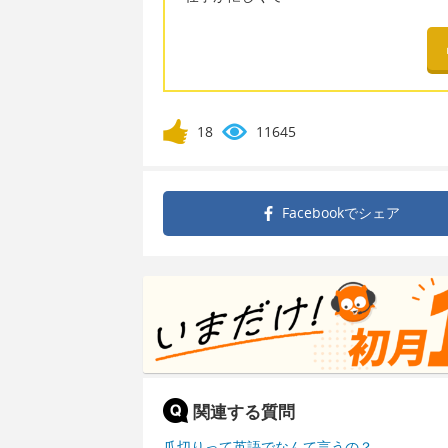
18
11645
Facebookで
シェア
関連する質問
爪切りって英語でなんて言うの？