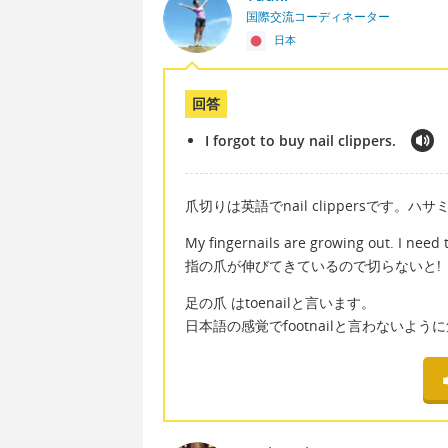
国際交流コーディネーター
日本
回答
I forgot to buy nail clippers.
爪切りは英語でnail clippersです。
My fingernails are growing out. I need 
指の爪が伸びてきているので切らないと!
足の爪 はtoenailと言います。
日本語の感覚でfootnailと言わないよ