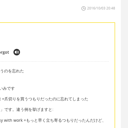
2016/10/03 20:48
orgot
爪切りを買うのを忘れた
ういみです
 but I forgot =爪切りを買うつもりだったのに忘れてしまった
るつもり」です。違う例を挙げますと:
t I was busy with work =もっと早く立ち寄るつもりだったんだけど、