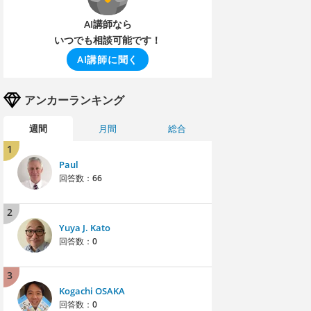
AI講師なら
いつでも相談可能です！
AI講師に聞く
アンカーランキング
週間
月間
総合
1
Paul
回答数：
66
2
Yuya J. Kato
回答数：
0
3
Kogachi OSAKA
回答数：
0