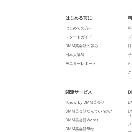
はじめる前に
はじめての方へ
料
スタートガイド
プ
DMM英会話の強み
韓
日本人講師
子
モニターレポート
ビ
こ
関連サービス
iKnow! by DMM英会話
D
DMM英会話なんてuknow?
D
り
DMM英会話Words
メ
DMM英会話Blog