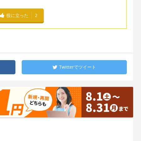
役に立った
2
Twitterで
ツイート