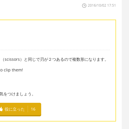
2016/10/02 17:51
ハサミ（scissors）と同じで刃が２つあるので複数形になります。
to clip them!
うに気をつけましょう。
役に立った
16