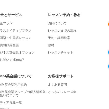
料金とサービス
レッスン予約・教材
金プラン
講師について
ラスネイティブプラン
レッスンまでの流れ
国語・中国語レッスン
予約・講師検索
供向け英会話
教材
ジネス英会話オプション
レッスンチケット
れ聞いてeKnow?
DMM英会話について
お客様サポート
MM英会話利用規約
よくある質問
MM英会話グループの個人情報取
とっさのフレーズ集
扱いについて
ディア掲載一覧