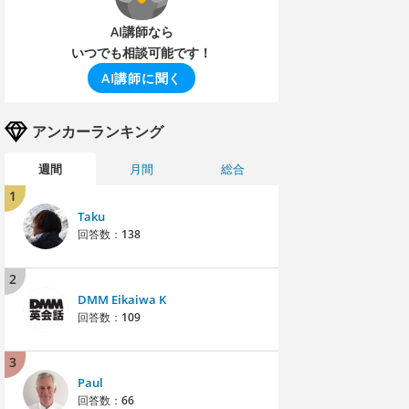
AI講師なら
いつでも相談可能です！
AI講師に聞く
アンカーランキング
週間
月間
総合
1
Taku
回答数：
138
2
DMM Eikaiwa K
回答数：
109
3
Paul
回答数：
66