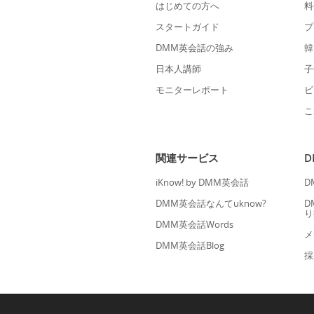
はじめての方へ
料
スタートガイド
プ
DMM英会話の強み
韓
日本人講師
子
モニターレポート
ビ
こ
関連サービス
iKnow! by DMM英会話
D
DMM英会話なんてuknow?
D
り
DMM英会話Words
メ
DMM英会話Blog
採