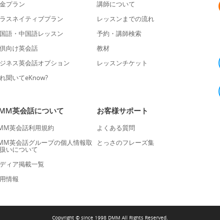
金プラン
講師について
ラスネイティブプラン
レッスンまでの流れ
国語・中国語レッスン
予約・講師検索
供向け英会話
教材
ジネス英会話オプション
レッスンチケット
れ聞いてeKnow?
DMM英会話について
お客様サポート
MM英会話利用規約
よくある質問
MM英会話グループの個人情報取
とっさのフレーズ集
扱いについて
ディア掲載一覧
用情報
Copyright © since 1998 DMM All Rights Reserved.