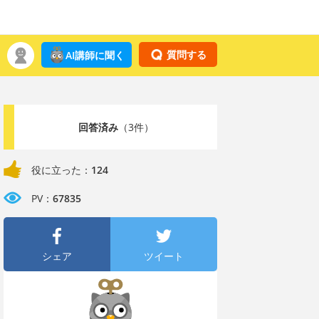
質問する
AI講師に聞く
回答済み
（3件）
役に立った：
124
PV：
67835
シェア
ツイート