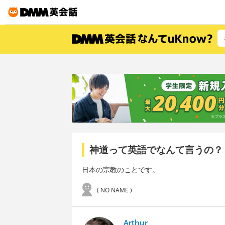
神道って英語でなんて言うの？
日本の宗教のことです。
( NO NAME )
Arthur