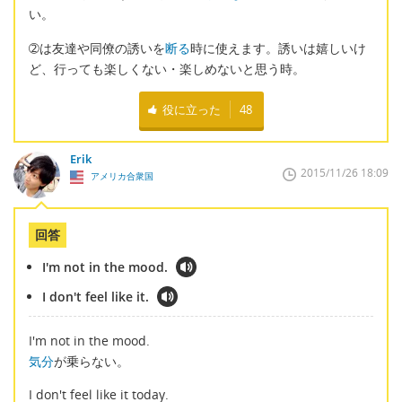
い。
➁は友達や同僚の誘いを
断る
時に使えます。誘いは嬉しいけ
ど、行っても楽しくない・楽しめないと思う時。
役に立った
48
Erik
2015/11/26 18:09
アメリカ合衆国
回答
I'm not in the mood.
I don't feel like it.
I'm not in the mood.
気分
が乗らない。
I don't feel like it today.