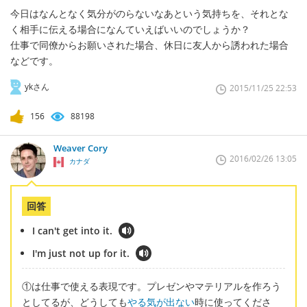
今日はなんとなく気分がのらないなあという気持ちを、それとな
く相手に伝える場合になんていえばいいのでしょうか？
仕事で同僚からお願いされた場合、休日に友人から誘われた場合
などです。
ykさん
2015/11/25 22:53
156
88198
Weaver Cory
2016/02/26 13:05
カナダ
回答
I can't get into it.
I'm just not up for it.
①は仕事で使える表現です。プレゼンやマテリアルを作ろう
としてるが、どうしても
やる気が出ない
時に使ってくださ