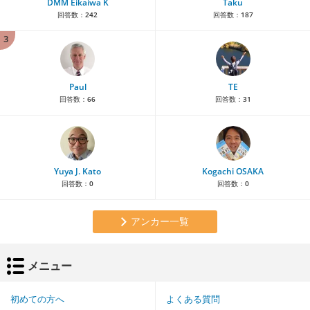
DMM Eikaiwa K
Taku
回答数：
242
回答数：
187
3
Paul
TE
回答数：
66
回答数：
31
Yuya J. Kato
Kogachi OSAKA
回答数：
0
回答数：
0
アンカー一覧
メニュー
初めての方へ
よくある質問