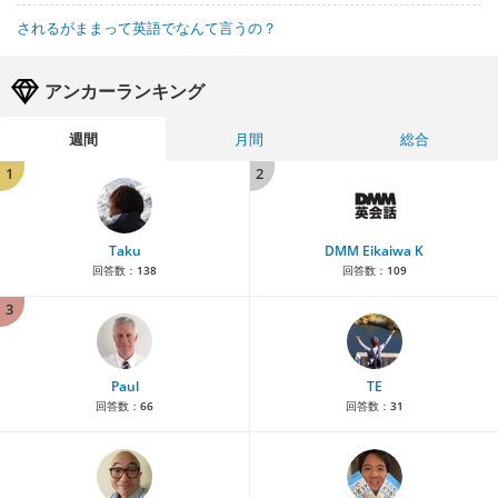
されるがままって英語でなんて言うの？
アンカーランキング
週間
月間
総合
1
2
Taku
DMM Eikaiwa K
回答数：
138
回答数：
109
3
Paul
TE
回答数：
66
回答数：
31