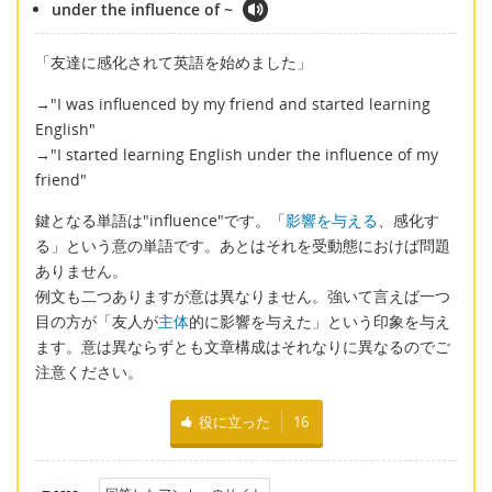
under the influence of ~
「友達に感化されて英語を始めました」
→"I was influenced by my friend and started learning
English"
→"I started learning English under the influence of my
friend"
鍵となる単語は"influence"です。「
影響を与える
、感化す
る」という意の単語です。あとはそれを受動態におけば問題
ありません。
例文も二つありますが意は異なりません。強いて言えば一つ
目の方が「友人が
主体
的に影響を与えた」という印象を与え
ます。意は異ならずとも文章構成はそれなりに異なるのでご
注意ください。
役に立った
16