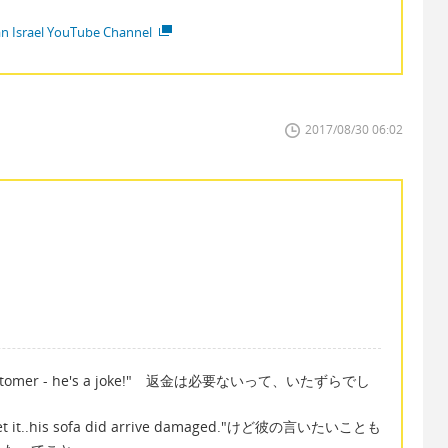
ian Israel YouTube Channel
2017/08/30 06:02
 the customer - he's a joke!" 返金は必要ないって、いたずらでし
d of get it..his sofa did arrive damaged."けど彼の言いたいことも