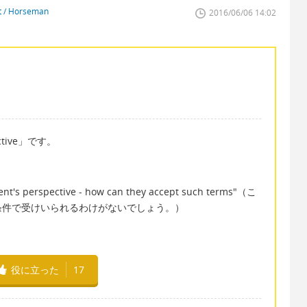
st / Horseman
2016/06/06 14:02
ctive」です。
ent's perspective - how can they accept such terms"（こ
条件で受けいられるわけがないでしょう。）
役に立った
17