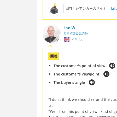
回答したアンカーのサイト
Jul
Ian W
DMM英会話講師
イギリス
回答
The customer's point of view
The customer's viewpoint
The buyer's angle
"I don't think we should refund
ょ。
"Well, from his point of view I kin