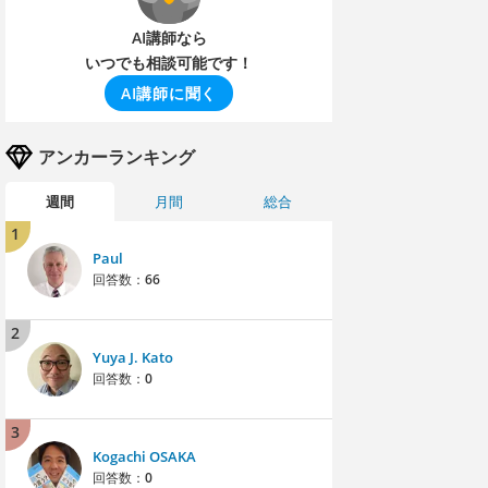
AI講師なら
いつでも相談可能です！
AI講師に聞く
アンカーランキング
週間
月間
総合
1
Paul
回答数：
66
2
Yuya J. Kato
回答数：
0
3
Kogachi OSAKA
回答数：
0