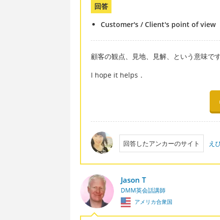
回答
Customer's / Client's point of view
顧客の観点、見地、見解、という意味で
I hope it helps．
回答したアンカーのサイト
え
Jason T
DMM英会話講師
アメリカ合衆国