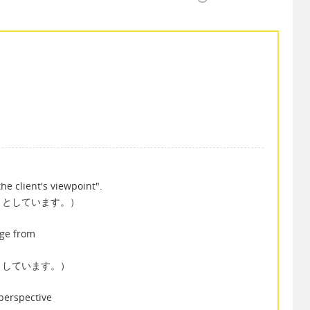
e client's viewpoint".
うとしています。）
nge from
としています。）
 perspective