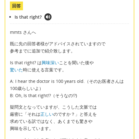
回答
Is that right?
mmts さんへ
既に先の回答者様がアドバイスされていますので
参考までに追加で紹介致します。
Is that right? は
興味深い
ことを聞いた後や
驚いた
時に使える言葉です。
A: I hear the doctor is 100 years old.（そのお医者さんは
100歳らしいよ）
B: Oh, Is that right!?（そうなの!?)
疑問文となっていますが、こうした文脈では
厳密に「それは
正しい
のですか？」と答えを
求めている訳ではなく、あくまでも驚きや
興味を示しています。