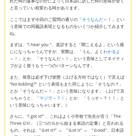
れた時の返事なのかによって日本語に訳した時の意味が全く
と言っていい程変わる時があります。
ここではまず今回のご質問の通りの「
そうなんだ
～！」とい
う意味での同義語表現となるものをいくつか紹介してみます
ね。
まずは、”I hear you."、直訳すると「聞こえるよ」という感
じになっちゃうんですが、実際は、「うん、よく
わかるよ
～！」とか、「そうなんだ～！」という意味としてネイティ
ブがよく使うもう一つのパターンなんです。
また、発音は必ず下げ状態（上げる方向ではなく）で言えば
”No kidding?" という表現もまた同じように「そうなの？」
とか「そうなんだ～！」という意味になります。（上げて言
っちゃうと、「
マジで～？！
」とか、「うっそ～？！！」と
いう意味になっちゃいます。）
さらに、”I got it!" 、これはよく小学校で先生が言う「The
Three G's!」（三つのＧから始まる単語の定番）と言われる
もの、それは、”Ｇet it?" → ”Ｇot it" → ”Ｇood"、日本語