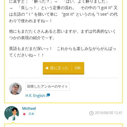
に直すと； 「解った？」→ 「はい、よく解りました」
→ 「良しっ！」という定番の流れ。 その中の ”I got it" 又
は主語の ”Ｉ” を除いて単に ”got it" というのも ”I see" の代
わりで使われますね～！
他にもまだたくさんあると思いますが、まずは代表的ないく
つかの表現の紹介で～す。
英語もまだまだ深いっ！ これからも楽しみながらがんばっ
てくださいね～！！
役に立った
246
回答したアンカーのサイト
H.K. English
Michael
2016/06/30 12:41
日本