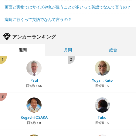
画面と実物ではサイズや色が違うことが多いって英語でなんて言うの？
病院に行くって英語でなんて言うの？
アンカーランキング
週間
月間
総合
1
2
Paul
Yuya J. Kato
回答数：
66
回答数：
0
3
Kogachi OSAKA
Taku
回答数：
0
回答数：
0