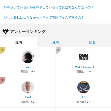
外を歩いている人が傘をさしているって英語でなんて言うの？
びしょ濡れにならなかった？って英語でなんて言うの？
アンカーランキング
週間
月間
総合
1
2
Taku
DMM Eikaiwa K
回答数：
138
回答数：
109
3
Paul
TE
回答数：
66
回答数：
31