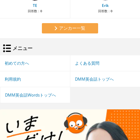
TE
Erik
回答数：
0
回答数：
0
アンカー一覧
メニュー
初めての方へ
よくある質問
利用規約
DMM英会話トップへ
DMM英会話Wordsトップへ