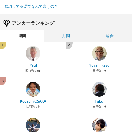
歌詞って英語でなんて言うの？
アンカーランキング
週間
月間
総合
1
2
Paul
Yuya J. Kato
回答数：
66
回答数：
0
3
Kogachi OSAKA
Taku
回答数：
0
回答数：
0