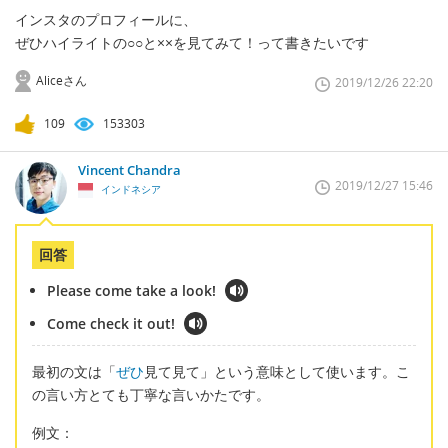
インスタのプロフィールに、
ぜひハイライトの○○と××を見てみて！って書きたいです
Aliceさん
2019/12/26 22:20
109
153303
Vincent Chandra
2019/12/27 15:46
インドネシア
回答
Please come take a look!
Come check it out!
最初の文は「
ぜひ
見て見て」という意味として使います。こ
の言い方とても丁寧な言いかたです。
例文：