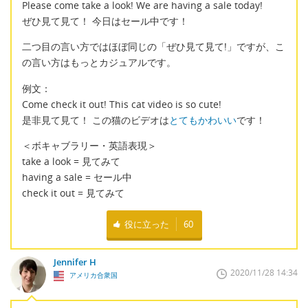
Please come take a look! We are having a sale today!
ぜひ見て見て！ 今日はセール中です！
二つ目の言い方ではほぼ同じの「ぜひ見て見て!」ですが、こ
の言い方はもっとカジュアルです。
例文：
Come check it out! This cat video is so cute!
是非見て見て！ この猫のビデオは
とてもかわいい
です！
＜ボキャブラリー・英語表現＞
take a look = 見てみて
having a sale = セール中
check it out = 見てみて
役に立った
60
Jennifer H
2020/11/28 14:34
アメリカ合衆国