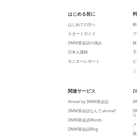
はじめる前に
はじめての方へ
料
スタートガイド
プ
DMM英会話の強み
韓
日本人講師
子
モニターレポート
ビ
こ
関連サービス
iKnow! by DMM英会話
D
DMM英会話なんてuknow?
D
り
DMM英会話Words
メ
DMM英会話Blog
採