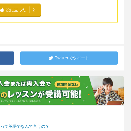
役に立った
2
Twitterで
ツイート
うって英語でなんて言うの？