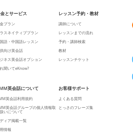
料金とサービス
レッスン予約・教材
金プラン
講師について
ラスネイティブプラン
レッスンまでの流れ
国語・中国語レッスン
予約・講師検索
供向け英会話
教材
ジネス英会話オプション
レッスンチケット
れ聞いてeKnow?
DMM英会話について
お客様サポート
MM英会話利用規約
よくある質問
MM英会話グループの個人情報取
とっさのフレーズ集
扱いについて
ディア掲載一覧
用情報