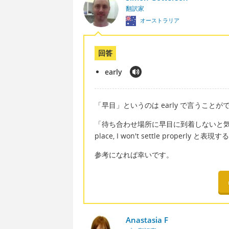
翻訳家
オーストラリア
回答
early
「早目」というのは early で言うことが
「待ち合わせ場所に早目に到着しないと気が済まない」は I
place, I won't settle properly
参考になれば幸いです。
Anastasia F