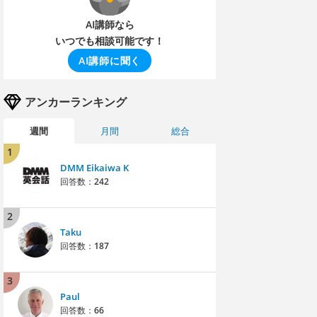
AI講師なら
いつでも相談可能です！
AI講師に聞く
アンカーランキング
週間
月間
総合
1
DMM Eikaiwa K
回答数：
242
2
Taku
回答数：
187
3
Paul
回答数：
66