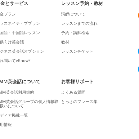
料金とサービス
レッスン予約・教材
金プラン
講師について
ラスネイティブプラン
レッスンまでの流れ
国語・中国語レッスン
予約・講師検索
供向け英会話
教材
ジネス英会話オプション
レッスンチケット
れ聞いてeKnow?
DMM英会話について
お客様サポート
MM英会話利用規約
よくある質問
MM英会話グループの個人情報取
とっさのフレーズ集
扱いについて
ディア掲載一覧
用情報