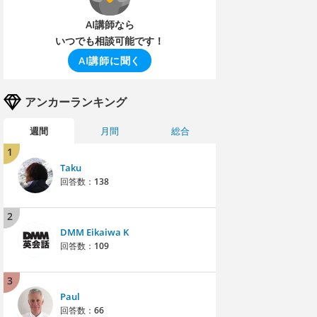
AI講師なら
いつでも相談可能です！
AI講師に聞く
アンカーランキング
週間
月間
総合
1
Taku
回答数：
138
2
DMM Eikaiwa K
回答数：
109
3
Paul
回答数：
66