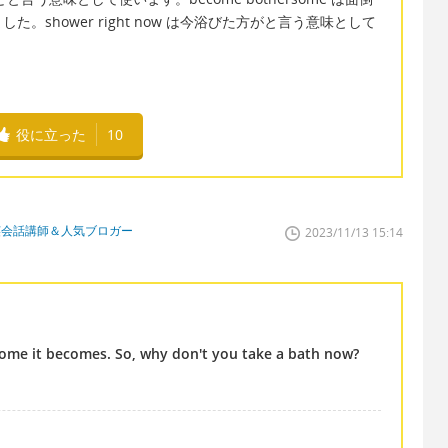
shower right now は今浴びた方がと言う意味として
役に立った
10
英会話講師＆人気ブロガー
2023/11/13 15:14
esome it becomes. So, why don't you take a bath now?