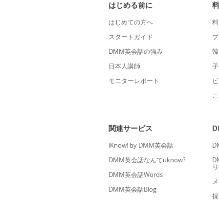
はじめる前に
はじめての方へ
料
スタートガイド
プ
DMM英会話の強み
韓
日本人講師
子
モニターレポート
ビ
こ
関連サービス
iKnow! by DMM英会話
D
DMM英会話なんてuknow?
D
り
DMM英会話Words
メ
DMM英会話Blog
採