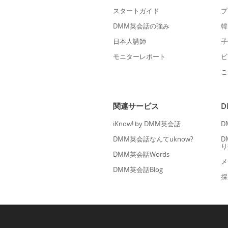
スタートガイド
プ
DMM英会話の強み
韓
日本人講師
子
モニターレポート
ビ
こ
関連サービス
iKnow! by DMM英会話
D
DMM英会話なんてuknow?
D
り
DMM英会話Words
メ
DMM英会話Blog
採