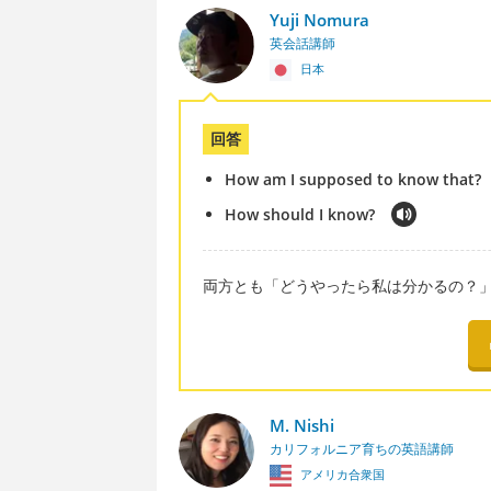
Yuji Nomura
英会話講師
日本
回答
How am I supposed to know that?
How should I know?
両方とも「どうやったら私は分かるの？
M. Nishi
カリフォルニア育ちの英語講師
アメリカ合衆国