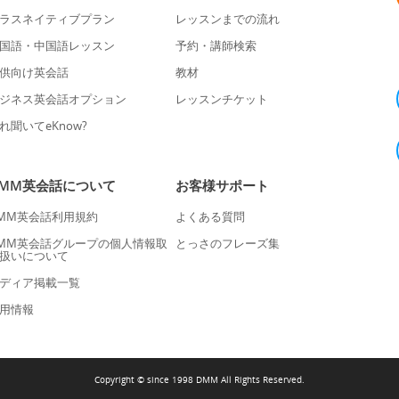
ラスネイティブプラン
レッスンまでの流れ
国語・中国語レッスン
予約・講師検索
供向け英会話
教材
ジネス英会話オプション
レッスンチケット
れ聞いてeKnow?
DMM英会話について
お客様サポート
MM英会話利用規約
よくある質問
MM英会話グループの個人情報取
とっさのフレーズ集
扱いについて
ディア掲載一覧
用情報
Copyright © since 1998 DMM All Rights Reserved.