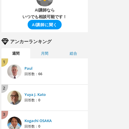
AI講師なら
いつでも相談可能です！
AI講師に聞く
アンカーランキング
週間
月間
総合
1
Paul
回答数：
66
2
Yuya J. Kato
回答数：
0
3
Kogachi OSAKA
回答数：
0