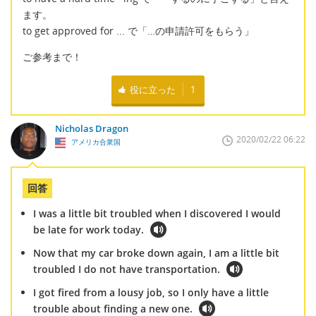
ます。
to get approved for ... で「…の申請許可をもらう」
ご参考まで！
役に立った
1
Nicholas Dragon
2020/02/22 06:22
アメリカ合衆国
回答
I was a little bit troubled when I discovered I would
be late for work today.
Now that my car broke down again, I am a little bit
troubled I do not have transportation.
I got fired from a lousy job, so I only have a little
trouble about finding a new one.