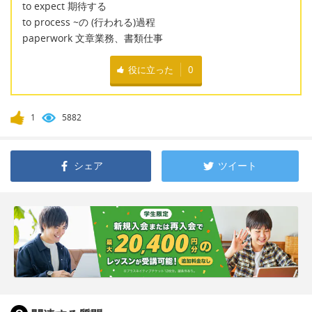
to expect 期待する
to process ~の (行われる)過程
paperwork 文章業務、書類仕事
役に立った
0
1
5882
シェア
ツイート