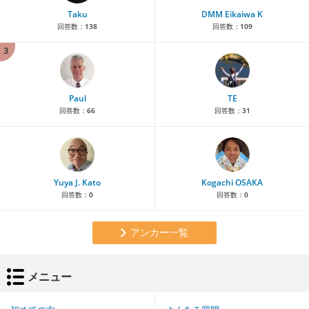
Taku
DMM Eikaiwa K
回答数：
138
回答数：
109
3
Paul
TE
回答数：
66
回答数：
31
Yuya J. Kato
Kogachi OSAKA
回答数：
0
回答数：
0
アンカー一覧
メニュー