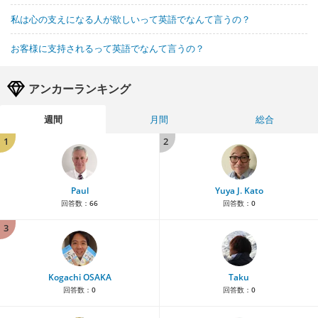
私は心の支えになる人が欲しいって英語でなんて言うの？
お客様に支持されるって英語でなんて言うの？
アンカーランキング
週間
月間
総合
1
2
Paul
Yuya J. Kato
回答数：
66
回答数：
0
3
Kogachi OSAKA
Taku
回答数：
0
回答数：
0