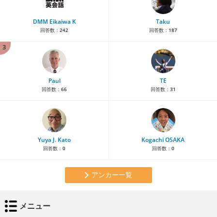
DMM Eikaiwa K
Taku
回答数：
242
回答数：
187
3
Paul
TE
回答数：
66
回答数：
31
Yuya J. Kato
Kogachi OSAKA
回答数：
0
回答数：
0
アンカー一覧
メニュー