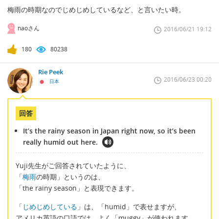
梅雨の時期なのでじめじめしているなど、と言いたい時。
naoさん
2016/06/21 19:12
180
80238
Rie Peek
2016/06/23 00:20
日本
回答
It’s the rainy season in Japan right now, so it’s been
really humid out here.
Yuji先生がご回答されていたように、
「
梅雨
の時期」というのは、
「the rainy season」と表現できます。
「
じめじめしている
」は、「humid」で表せますが、
アメリカ英語の口語では、よく「muggy」が使われます。