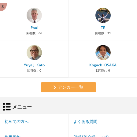
3
Paul
TE
回答数：
66
回答数：
31
Yuya J. Kato
Kogachi OSAKA
回答数：
0
回答数：
0
アンカー一覧
メニュー
初めての方へ
よくある質問
利用規約
DMM英会話トップへ