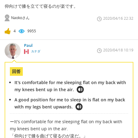
仰向けで膝を立てて寝るのが楽です。
Naokoさん
2020/04/16 22:32
4
9955
Paul
2020/04/18 10:19
カナダ
回答
It's comfortable for me sleeping flat on my back with
my knees bent up in the air.
A good position for me to sleep in is flat on my back
with my legs bent upwards.
ーIt's comfortable for me sleeping flat on my back with
my knees bent up in the air.
「仰向けで膝を曲げて寝るのが楽だ。」