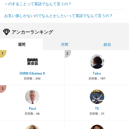
～のすることって英語でなんて言うの？
お互い損しかないのでなんとかしたいって英語でなんて言うの？
アンカーランキング
週間
月間
総合
1
2
DMM Eikaiwa K
Taku
回答数：
242
回答数：
187
3
Paul
TE
回答数：
66
回答数：
31