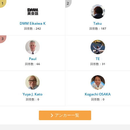
1
2
DMM Eikaiwa K
Taku
回答数：
242
回答数：
187
3
Paul
TE
回答数：
66
回答数：
31
Yuya J. Kato
Kogachi OSAKA
回答数：
0
回答数：
0
アンカー一覧