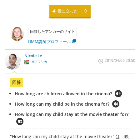
役に立った
0
回答したアンカーのサイト
DMM講師プロフィール
Nicole Le
2019/04/09 20:50
南アフリカ
回答
How long are children allowed in the cinema?
How long can my child be in the cinema for?
How long can my child stay at the movie theater for?
"How long can my child stay at the movie theater" は、映