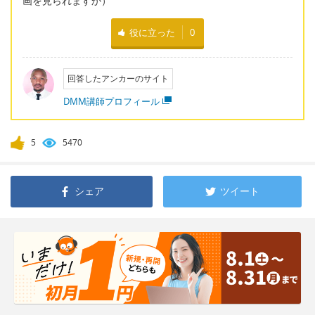
画を見られますか）
役に立った
0
回答したアンカーのサイト
DMM講師プロフィール
5
5470
シェア
ツイート