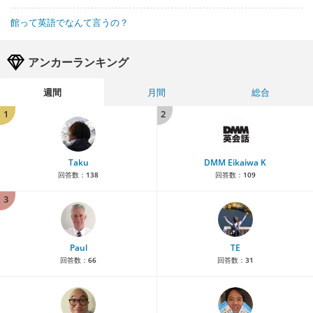
館って英語でなんて言うの？
アンカーランキング
週間
月間
総合
1
2
Taku
DMM Eikaiwa K
回答数：
138
回答数：
109
3
Paul
TE
回答数：
66
回答数：
31