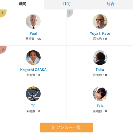
週間
月間
総合
1
2
Paul
Yuya J. Kato
回答数：
66
回答数：
0
3
Kogachi OSAKA
Taku
回答数：
0
回答数：
0
TE
Erik
回答数：
0
回答数：
0
アンカー一覧