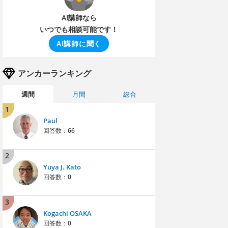
AI講師なら
いつでも相談可能です！
AI講師に聞く
アンカーランキング
週間
月間
総合
1
Paul
回答数：
66
2
Yuya J. Kato
回答数：
0
3
Kogachi OSAKA
回答数：
0