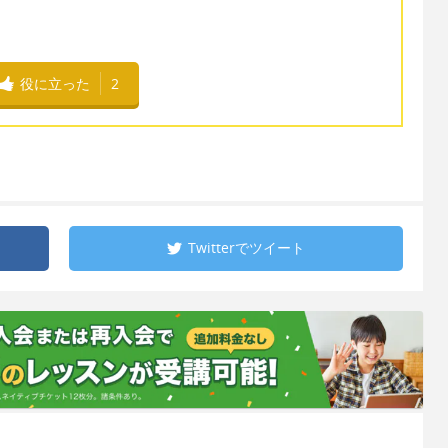
役に立った
2
Twitterで
ツイート