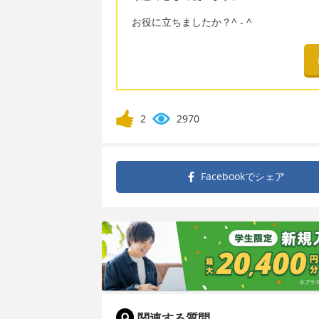
お役に立ちましたか？^ - ^
2
2970
Facebookで
シェア
関連する質問