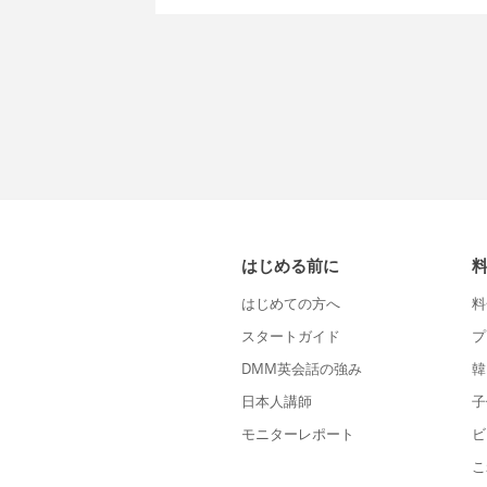
はじめる前に
はじめての方へ
料
スタートガイド
プ
DMM英会話の強み
韓
日本人講師
子
モニターレポート
ビ
こ