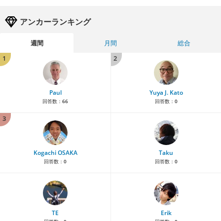
アンカーランキング
週間
月間
総合
1
2
Paul
Yuya J. Kato
回答数：
66
回答数：
0
3
Kogachi OSAKA
Taku
回答数：
0
回答数：
0
TE
Erik