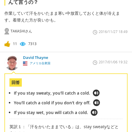
んて言うの？
作業していて汗をかいたまま寒い中放置しておくと体が冷えま
す。着替えた方が良いかも。
TAKASHIさん
2016/11/27 18:49
11
7313
David Thayne
2017/01/06 19:32
アメリカ合衆国
回答
If you stay sweaty, you'll catch a cold.
You'll catch a cold if you don't dry off.
If you stay wet, you will catch a cold.
英訳１：「汗をかいたままでいる」は、stay sweatyなどと