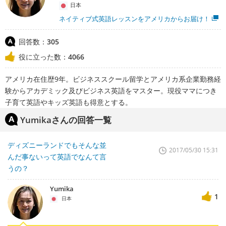
日本
ネイティブ式英語レッスンをアメリカからお届け！
回答数：
305
役に立った数：
4066
アメリカ在住歴9年。ビジネススクール留学とアメリカ系企業勤務経
験からアカデミック及びビジネス英語をマスター。現役ママにつき
子育て英語やキッズ英語も得意とする。
Yumikaさんの回答一覧
ディズニーランドでもそんな並
2017/05/30 15:31
んだ事ないって英語でなんて言
うの？
Yumika
1
日本