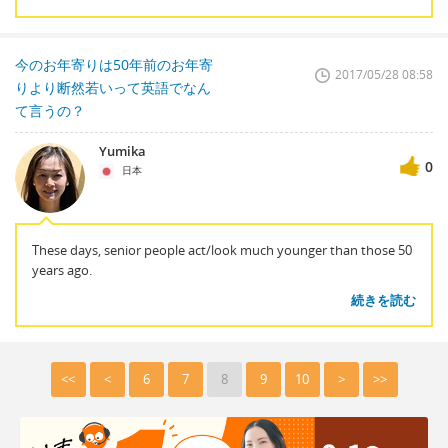
今のお年寄りは50年前のお年寄
2017/05/28 08:58
りより断然若いって英語でなん
て言うの？
Yumika
0
日本
These days, senior people act/look much younger than those 50
years ago.
続きを読む
<<
<
6
7
8
9
10
>
>>