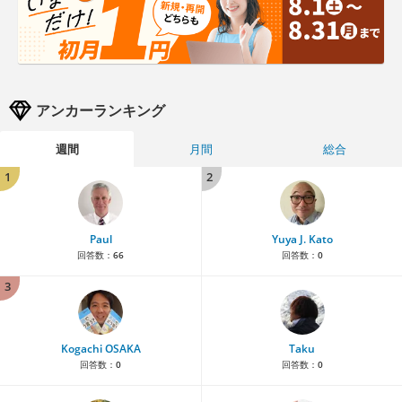
アンカーランキング
週間
月間
総合
1
2
Paul
Yuya J. Kato
回答数：
66
回答数：
0
3
Kogachi OSAKA
Taku
回答数：
0
回答数：
0