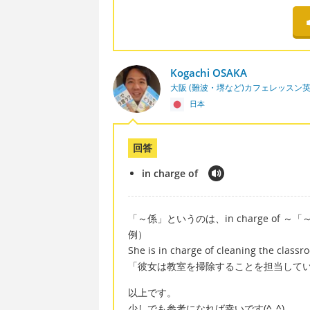
Kogachi OSAKA
大阪 (難波・堺など)カフェレッスン
日本
回答
in charge of
「～係」というのは、in charge of
例）
She is in charge of cleaning the classr
「彼女は教室を掃除することを担当して
以上です。
少しでも参考になれば幸いです(
^_^
)