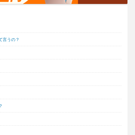
て言うの？
？