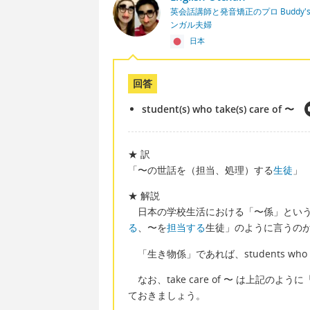
英会話講師と発音矯正のプロ Buddy's En
ンガル夫婦
日本
回答
student(s) who take(s) care of 〜
★ 訳
「〜の世話を（担当、処理）する
生徒
」
★ 解説
日本の学校生活における「〜係」という
る
、〜を
担当する
生徒」のように言うの
「生き物係」であれば、students who tak
なお、take care of 〜 は上記
ておきましょう。