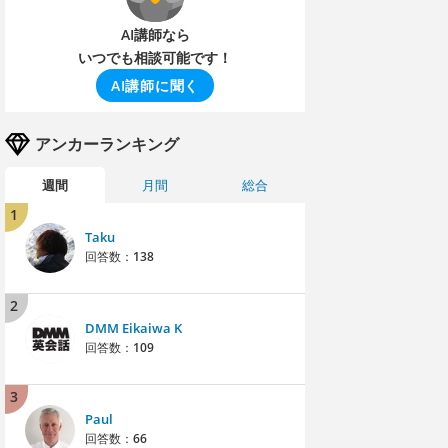
AI講師なら
いつでも相談可能です！
AI講師に聞く
アンカーランキング
週間
月間
総合
1
Taku
回答数：
138
2
DMM Eikaiwa K
回答数：
109
3
Paul
回答数：
66