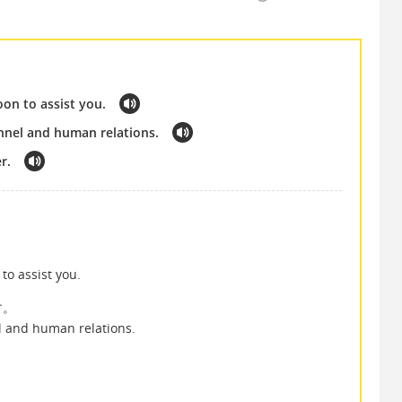
oon to assist you.
nnel and human relations.
r.
to assist you.
す。
l and human relations.