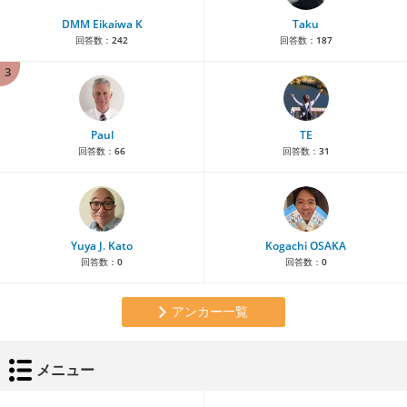
DMM Eikaiwa K
Taku
回答数：
242
回答数：
187
3
Paul
TE
回答数：
66
回答数：
31
Yuya J. Kato
Kogachi OSAKA
回答数：
0
回答数：
0
アンカー一覧
メニュー