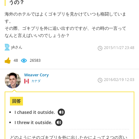
うの？
海外のホテルではよくゴキブリを見かけていつも格闘していま
す。
その際、ゴキブリを外に追い出すのですが、その時の一言って
なんと言えばいいのでしょうか？
ykさん
2015/11/27 23:48
48
26583
Weaver Cory
2016/02/19 12:03
カナダ
回答
I chased it outside.
I threw it outside.
どのようにそのゴキブリを外に出したかによって２つの言い