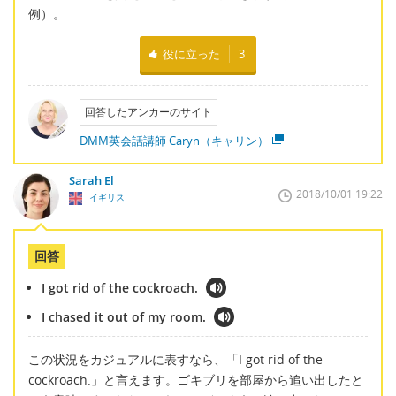
例）。
役に立った
3
回答したアンカーのサイト
DMM英会話講師 Caryn（キャリン）
Sarah El
2018/10/01 19:22
イギリス
回答
I got rid of the cockroach.
I chased it out of my room.
この状況をカジュアルに表すなら、「I got rid of the
cockroach.」と言えます。ゴキブリを部屋から追い出したと