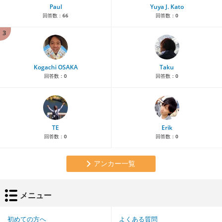
Paul
Yuya J. Kato
回答数：
66
回答数：
0
3
Kogachi OSAKA
Taku
回答数：
0
回答数：
0
TE
Erik
回答数：
0
回答数：
0
アンカー一覧
メニュー
初めての方へ
よくある質問