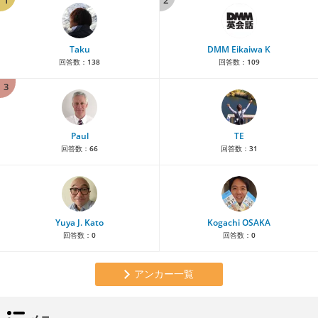
1
2
Taku
DMM Eikaiwa K
回答数：
138
回答数：
109
3
Paul
TE
回答数：
66
回答数：
31
Yuya J. Kato
Kogachi OSAKA
回答数：
0
回答数：
0
アンカー一覧